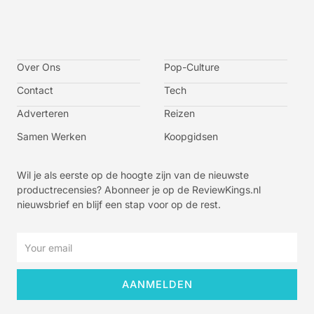
I
I
I
I
c
c
c
c
o
o
o
o
n
n
n
n
-
-
-
-
Over Ons
f
t
i
y
Pop-Culture
a
w
n
o
c
i
s
u
Contact
Tech
e
t
t
t
b
t
a
u
o
e
g
b
Adverteren
Reizen
o
r
r
e
k
a
-
m
v
Samen Werken
Koopgidsen
-
1
Wil je als eerste op de hoogte zijn van de nieuwste
productrecensies? Abonneer je op de ReviewKings.nl
nieuwsbrief en blijf een stap voor op de rest.
Email
AANMELDEN