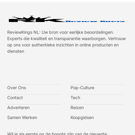
ReviewKings NL: Uw bron voor eerlijke beoordelingen.
Experts die kwaliteit en transparantie waarborgen. Vertrouw
op ons voor authentieke inzichten in online producten en
diensten
I
I
I
I
c
c
c
c
o
o
o
o
n
n
n
n
-
-
-
-
Over Ons
f
t
i
y
Pop-Culture
a
w
n
o
c
i
s
u
Contact
Tech
e
t
t
t
b
t
a
u
o
e
g
b
Adverteren
Reizen
o
r
r
e
k
a
-
m
v
Samen Werken
Koopgidsen
-
1
Wil je als eerste op de hoogte zijn van de nieuwste