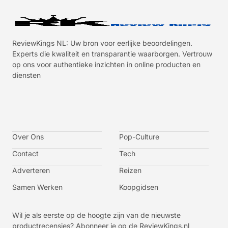
ReviewKings NL: Uw bron voor eerlijke beoordelingen.
Experts die kwaliteit en transparantie waarborgen. Vertrouw
op ons voor authentieke inzichten in online producten en
diensten
I
I
I
I
c
c
c
c
o
o
o
o
n
n
n
n
-
-
-
-
Over Ons
f
t
i
y
Pop-Culture
a
w
n
o
c
i
s
u
Contact
Tech
e
t
t
t
b
t
a
u
o
e
g
b
Adverteren
Reizen
o
r
r
e
k
a
-
m
v
Samen Werken
Koopgidsen
-
1
Wil je als eerste op de hoogte zijn van de nieuwste
productrecensies? Abonneer je op de ReviewKings.nl