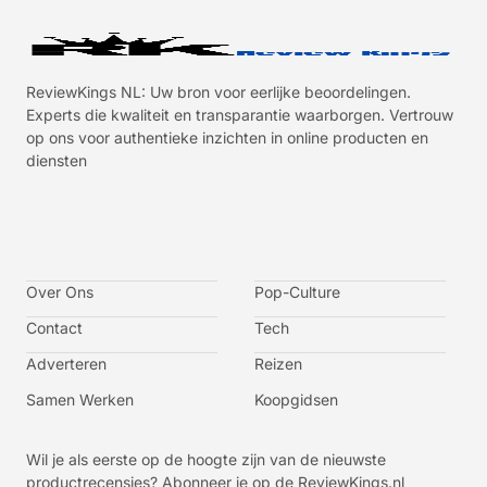
ReviewKings NL: Uw bron voor eerlijke beoordelingen.
Experts die kwaliteit en transparantie waarborgen. Vertrouw
op ons voor authentieke inzichten in online producten en
diensten
I
I
I
I
c
c
c
c
o
o
o
o
n
n
n
n
-
-
-
-
Over Ons
f
t
i
y
Pop-Culture
a
w
n
o
c
i
s
u
Contact
Tech
e
t
t
t
b
t
a
u
o
e
g
b
Adverteren
Reizen
o
r
r
e
k
a
-
m
v
Samen Werken
Koopgidsen
-
1
Wil je als eerste op de hoogte zijn van de nieuwste
productrecensies? Abonneer je op de ReviewKings.nl