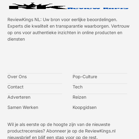
ReviewKings NL: Uw bron voor eerlijke beoordelingen.
Experts die kwaliteit en transparantie waarborgen. Vertrouw
op ons voor authentieke inzichten in online producten en
diensten
I
I
I
I
c
c
c
c
o
o
o
o
n
n
n
n
-
-
-
-
Over Ons
f
t
i
y
Pop-Culture
a
w
n
o
c
i
s
u
Contact
Tech
e
t
t
t
b
t
a
u
o
e
g
b
Adverteren
Reizen
o
r
r
e
k
a
-
m
v
Samen Werken
Koopgidsen
-
1
Wil je als eerste op de hoogte zijn van de nieuwste
productrecensies? Abonneer je op de ReviewKings.nl
nieuwsbrief en blijf een stap voor op de rest.