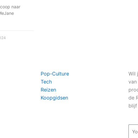
scoop naar
 MeJane
024
Pop-Culture
Wil 
Tech
van
Reizen
pro
Koopgidsen
de 
blij
Ema