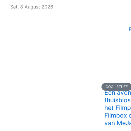
Skip
Sat, 8 August 2026
to
content
COOL STUFF
Een avon
thuisbio
het Film
Filmbox 
van MeJ