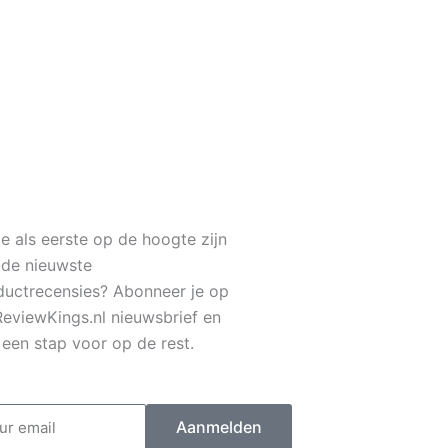
1
je als eerste op de hoogte zijn
 de nieuwste
ductrecensies? Abonneer je op
ReviewKings.nl nieuwsbrief en
f een stap voor op de rest.
il
Aanmelden