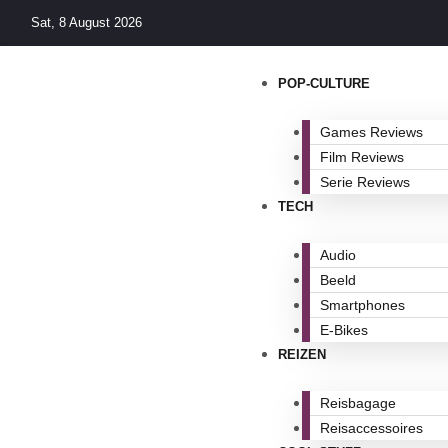
Skip
Sat, 8 August 2026
to
content
POP-CULTURE
Games Reviews
Film Reviews
Serie Reviews
TECH
Audio
Beeld
Smartphones
E-Bikes
REIZEN
Reisbagage
Reisaccessoires