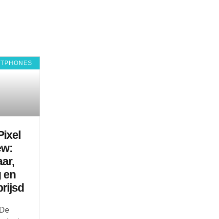
RTPHONES
ixel
ew:
ar,
g en
rijsd
 De