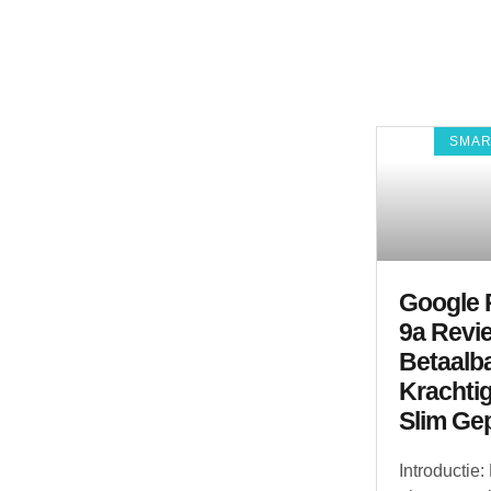
SMA
Google P
9a Revi
Betaalba
Krachti
Slim Gep
Introductie: