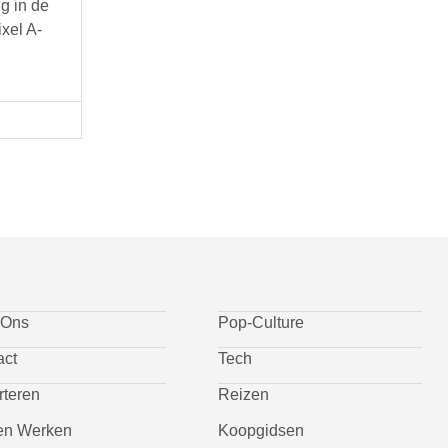
g in de
xel A-
 Ons
Pop-Culture
act
Tech
rteren
Reizen
n Werken
Koopgidsen