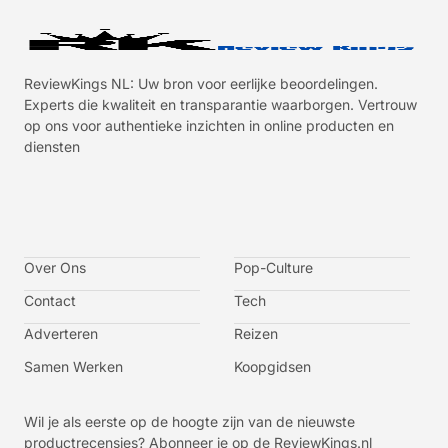
ReviewKings NL: Uw bron voor eerlijke beoordelingen.
Experts die kwaliteit en transparantie waarborgen. Vertrouw
op ons voor authentieke inzichten in online producten en
diensten
I
I
I
I
c
c
c
c
o
o
o
o
n
n
n
n
-
-
-
-
Over Ons
f
t
i
y
Pop-Culture
a
w
n
o
c
i
s
u
Contact
Tech
e
t
t
t
b
t
a
u
o
e
g
b
Adverteren
Reizen
o
r
r
e
k
a
-
m
v
Samen Werken
Koopgidsen
-
1
Wil je als eerste op de hoogte zijn van de nieuwste
productrecensies? Abonneer je op de ReviewKings.nl