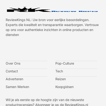
ReviewKings NL: Uw bron voor eerlijke beoordelingen.
Experts die kwaliteit en transparantie waarborgen. Vertrouw
op ons voor authentieke inzichten in online producten en
diensten
I
I
I
I
c
c
c
c
o
o
o
o
n
n
n
n
-
-
-
-
Over Ons
f
t
i
y
Pop-Culture
a
w
n
o
c
i
s
u
Contact
Tech
e
t
t
t
b
t
a
u
o
e
g
b
Adverteren
Reizen
o
r
r
e
k
a
-
m
v
Samen Werken
Koopgidsen
-
1
Wil je als eerste op de hoogte zijn van de nieuwste
productrecensies? Abonneer je op de ReviewKings.nl