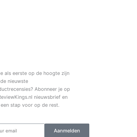
1
je als eerste op de hoogte zijn
 de nieuwste
ductrecensies? Abonneer je op
ReviewKings.nl nieuwsbrief en
f een stap voor op de rest.
il
Aanmelden