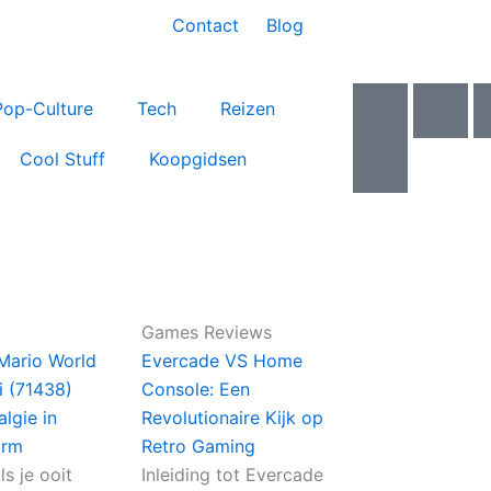
Contact
Blog
I
I
I
Pop-Culture
Tech
Reizen
c
c
c
o
o
o
Cool Stuff
Koopgidsen
n
n
n
-
-
-
f
y
t
a
o
w
c
u
i
e
t
t
Games Reviews
b
u
t
Mario World
Evercade VS Home
o
b
e
i (71438)
Console: Een
o
e
r
lgie in
Revolutionaire Kijk op
k
-
orm
Retro Gaming
v
ls je ooit
Inleiding tot Evercade