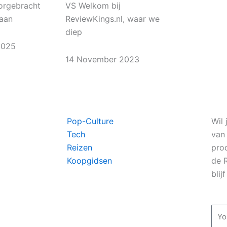
orgebracht
VS Welkom bij
laan
ReviewKings.nl, waar we
diep
2025
14 November 2023
Pop-Culture
Wil 
Tech
van
Reizen
pro
Koopgidsen
de 
blij
Ema