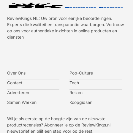
ReviewKings NL: Uw bron voor eerlijke beoordelingen.
Experts die kwaliteit en transparantie waarborgen. Vertrouw
op ons voor authentieke inzichten in online producten en
diensten
I
I
I
I
c
c
c
c
o
o
o
o
n
n
n
n
-
-
-
-
Over Ons
f
t
i
y
Pop-Culture
a
w
n
o
c
i
s
u
Contact
Tech
e
t
t
t
b
t
a
u
o
e
g
b
Adverteren
Reizen
o
r
r
e
k
a
-
m
v
Samen Werken
Koopgidsen
-
1
Wil je als eerste op de hoogte zijn van de nieuwste
productrecensies? Abonneer je op de ReviewKings.nl
nieuwsbrief en blijf een stap voor op de rest.