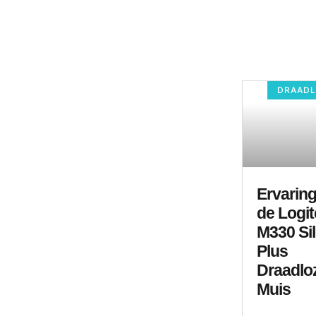
DRAADL
Ervarin
de Logi
M330 Sil
Plus
Draadlo
Muis