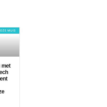
OZE MUIS
g met
tech
ent
ze