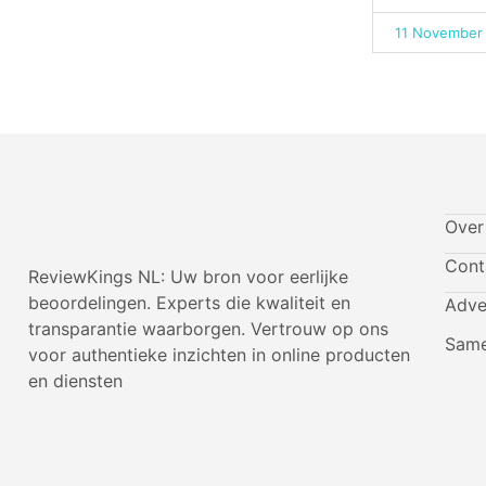
11 November
Over
Cont
ReviewKings NL: Uw bron voor eerlijke
beoordelingen. Experts die kwaliteit en
Adve
transparantie waarborgen. Vertrouw op ons
Same
voor authentieke inzichten in online producten
en diensten
I
I
I
I
c
c
c
c
o
o
o
o