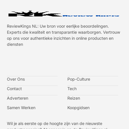
ReviewKings NL: Uw bron voor eerlijke beoordelingen.
Experts die kwaliteit en transparantie waarborgen. Vertrouw
op ons voor authentieke inzichten in online producten en
diensten
I
I
I
I
c
c
c
c
o
o
o
o
n
n
n
n
-
-
-
-
Over Ons
f
t
i
y
Pop-Culture
a
w
n
o
c
i
s
u
Contact
Tech
e
t
t
t
b
t
a
u
o
e
g
b
Adverteren
Reizen
o
r
r
e
k
a
-
m
v
Samen Werken
Koopgidsen
-
1
Wil je als eerste op de hoogte zijn van de nieuwste