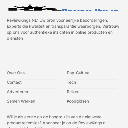
ReviewKings NL: Uw bron voor eerlijke beoordelingen.
Experts die kwaliteit en transparantie waarborgen. Vertrouw
op ons voor authentieke inzichten in online producten en
diensten
I
I
I
I
c
c
c
c
o
o
o
o
n
n
n
n
-
-
-
-
Over Ons
f
t
i
y
Pop-Culture
a
w
n
o
c
i
s
u
Contact
Tech
e
t
t
t
b
t
a
u
o
e
g
b
Adverteren
Reizen
o
r
r
e
k
a
-
m
v
Samen Werken
Koopgidsen
-
1
Wil je als eerste op de hoogte zijn van de nieuwste
productrecensies? Abonneer je op de ReviewKings.nl