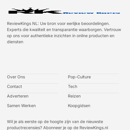
ReviewKings NL: Uw bron voor eerlijke beoordelingen.
Experts die kwaliteit en transparantie waarborgen. Vertrouw
op ons voor authentieke inzichten in online producten en
diensten
I
I
I
I
c
c
c
c
o
o
o
o
n
n
n
n
-
-
-
-
Over Ons
f
t
i
y
Pop-Culture
a
w
n
o
c
i
s
u
Contact
Tech
e
t
t
t
b
t
a
u
o
e
g
b
Adverteren
Reizen
o
r
r
e
k
a
-
m
v
Samen Werken
Koopgidsen
-
1
Wil je als eerste op de hoogte zijn van de nieuwste
productrecensies? Abonneer je op de ReviewKings.nl