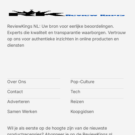
ReviewKings NL: Uw bron voor eerlijke beoordelingen.
Experts die kwaliteit en transparantie waarborgen. Vertrouw
op ons voor authentieke inzichten in online producten en
diensten
I
I
I
I
c
c
c
c
o
o
o
o
n
n
n
n
-
-
-
-
Over Ons
f
t
i
y
Pop-Culture
a
w
n
o
c
i
s
u
Contact
Tech
e
t
t
t
b
t
a
u
o
e
g
b
Adverteren
Reizen
o
r
r
e
k
a
-
m
v
Samen Werken
Koopgidsen
-
1
Wil je als eerste op de hoogte zijn van de nieuwste
productrecensies? Abonneer je op de ReviewKings.nl