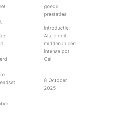
het
goede
prestaties
t
Introductie:
ie:
Als je ooit
it
midden in een
intense pot
erd
Call
re
8 October
eadset
2025
mber