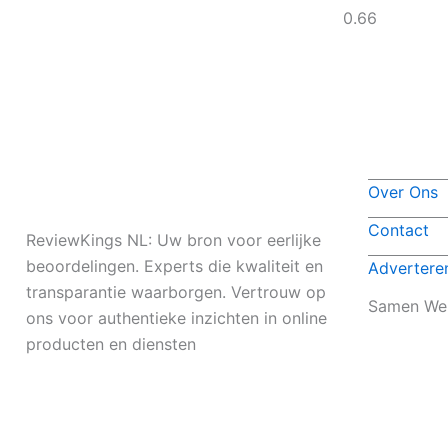
Over Ons
Contact
ReviewKings NL: Uw bron voor eerlijke
beoordelingen. Experts die kwaliteit en
Advertere
transparantie waarborgen. Vertrouw op
Samen We
ons voor authentieke inzichten in online
producten en diensten
I
I
I
I
c
c
c
c
o
o
o
o