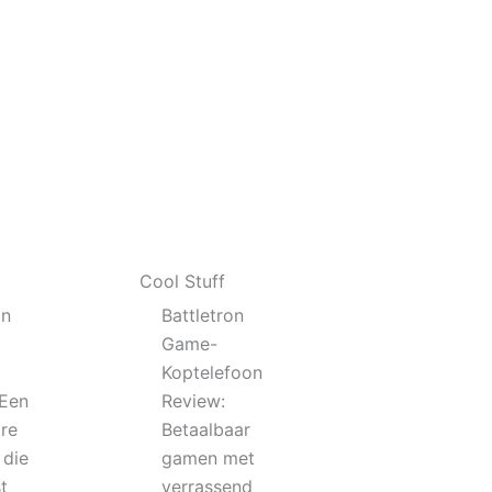
Cool Stuff
on
Battletron
Game-
Koptelefoon
 Een
Review:
re
Betaalbaar
 die
gamen met
t
verrassend