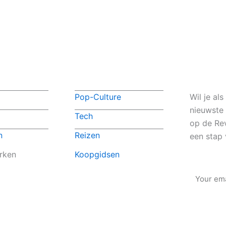
Pop-Culture
Wil je al
nieuwste
Tech
op de Rev
n
Reizen
een stap 
rken
Koopgidsen
Email