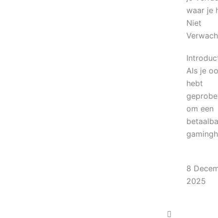
waar je 
Niet
Verwach
Introduct
Als je oo
hebt
geprobe
om een
betaalba
gamingh
8 Dece
2025