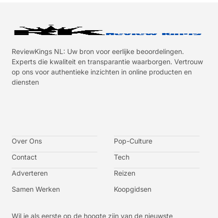
ReviewKings NL: Uw bron voor eerlijke beoordelingen.
Experts die kwaliteit en transparantie waarborgen. Vertrouw
op ons voor authentieke inzichten in online producten en
diensten
I
I
I
I
c
c
c
c
o
o
o
o
n
n
n
n
-
-
-
-
Over Ons
f
t
i
y
Pop-Culture
a
w
n
o
c
i
s
u
Contact
Tech
e
t
t
t
b
t
a
u
o
e
g
b
Adverteren
Reizen
o
r
r
e
k
a
-
m
v
Samen Werken
Koopgidsen
-
1
Wil je als eerste op de hoogte zijn van de nieuwste