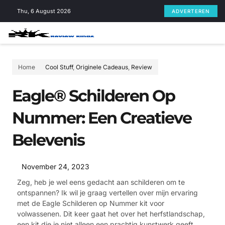
Skip
Thu, 6 August 2026
ADVERTEREN
to
content
Home
Cool Stuff
,
Originele Cadeaus
,
Review
Eagle® Schilderen Op
Nummer: Een Creatieve
Belevenis
November 24, 2023
Zeg, heb je wel eens gedacht aan schilderen om te
ontspannen? Ik wil je graag vertellen over mijn ervaring
met de Eagle Schilderen op Nummer kit voor
volwassenen. Dit keer gaat het over het herfstlandschap,
een kit die je niet alleen een prachtig kunstwerk geeft,