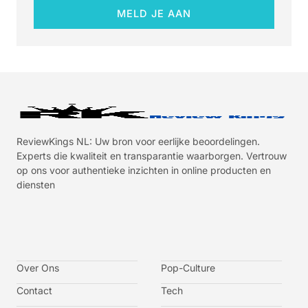
MELD JE AAN
ReviewKings NL: Uw bron voor eerlijke beoordelingen.
Experts die kwaliteit en transparantie waarborgen. Vertrouw
op ons voor authentieke inzichten in online producten en
diensten
I
I
I
I
c
c
c
c
o
o
o
o
n
n
n
n
-
-
-
-
Over Ons
f
t
i
y
Pop-Culture
a
w
n
o
c
i
s
u
Contact
Tech
e
t
t
t
b
t
a
u