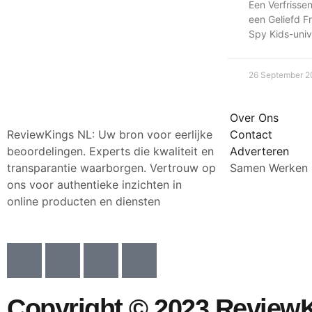
Een Verfrisse
een Geliefd F
Spy Kids-uni
26 September 
Over Ons
ReviewKings NL: Uw bron voor eerlijke
Contact
beoordelingen. Experts die kwaliteit en
Adverteren
transparantie waarborgen. Vertrouw op
Samen Werken
ons voor authentieke inzichten in
online producten en diensten
I
I
I
I
c
c
c
c
o
o
o
o
n
n
n
n
Copyright © 2023 ReviewK