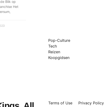
nde Blik op
ranchise Het
versum,
2023
Pop-Culture
Tech
Reizen
Koopgidsen
Terms of Use
Privacy Policy
ings, All