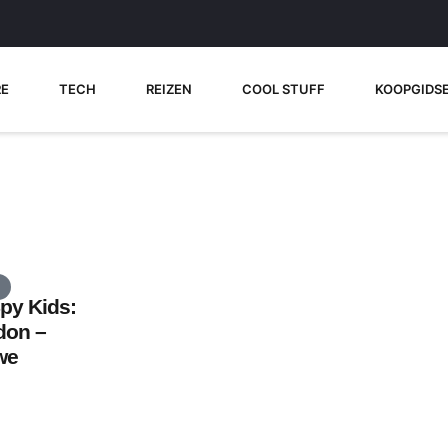
RE
TECH
REIZEN
COOL STUFF
KOOPGIDS
Spy Kids:
don –
we