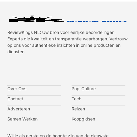
ReviewKings NL: Uw bron voor eerlijke beoordelingen.
Experts die kwaliteit en transparantie waarborgen. Vertrouw
op ons voor authentieke inzichten in online producten en
diensten
I
I
I
I
c
c
c
c
o
o
o
o
n
n
n
n
-
-
-
-
Over Ons
f
t
i
y
Pop-Culture
a
w
n
o
c
i
s
u
Contact
Tech
e
t
t
t
b
t
a
u
o
e
g
b
Adverteren
Reizen
o
r
r
e
k
a
-
m
v
Samen Werken
Koopgidsen
-
1
Wil je als eerste op de hoogte zijn van de nieuwste