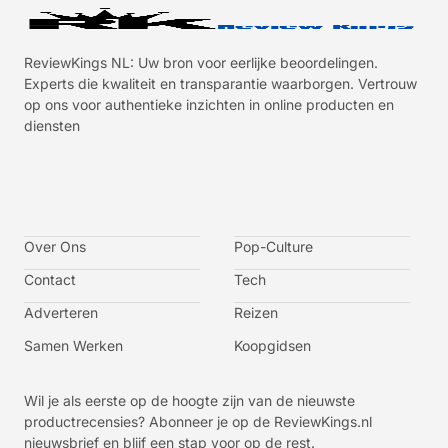
ReviewKings NL: Uw bron voor eerlijke beoordelingen.
Experts die kwaliteit en transparantie waarborgen. Vertrouw
op ons voor authentieke inzichten in online producten en
diensten
I
I
I
I
c
c
c
c
o
o
o
o
n
n
n
n
-
-
-
-
Over Ons
f
t
i
y
Pop-Culture
a
w
n
o
c
i
s
u
Contact
Tech
e
t
t
t
b
t
a
u
o
e
g
b
Adverteren
Reizen
o
r
r
e
k
a
-
m
v
Samen Werken
Koopgidsen
-
1
Wil je als eerste op de hoogte zijn van de nieuwste
productrecensies? Abonneer je op de ReviewKings.nl
nieuwsbrief en blijf een stap voor op de rest.