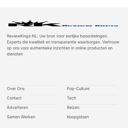
ReviewKings NL: Uw bron voor eerlijke beoordelingen.
Experts die kwaliteit en transparantie waarborgen. Vertrouw
op ons voor authentieke inzichten in online producten en
diensten
I
I
I
I
c
c
c
c
o
o
o
o
n
n
n
n
-
-
-
-
Over Ons
f
t
i
y
Pop-Culture
a
w
n
o
c
i
s
u
Contact
Tech
e
t
t
t
b
t
a
u
o
e
g
b
Adverteren
Reizen
o
r
r
e
k
a
-
m
v
Samen Werken
Koopgidsen
-
1