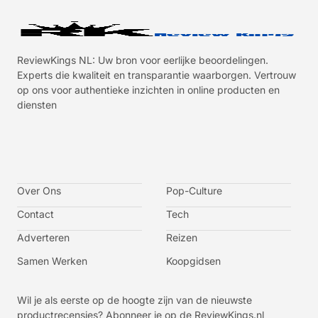
ReviewKings NL: Uw bron voor eerlijke beoordelingen.
Experts die kwaliteit en transparantie waarborgen. Vertrouw
op ons voor authentieke inzichten in online producten en
diensten
I
I
I
I
c
c
c
c
o
o
o
o
n
n
n
n
-
-
-
-
Over Ons
f
t
i
y
Pop-Culture
a
w
n
o
c
i
s
u
Contact
Tech
e
t
t
t
b
t
a
u
o
e
g
b
Adverteren
Reizen
o
r
r
e
k
a
-
m
v
Samen Werken
Koopgidsen
-
1
Wil je als eerste op de hoogte zijn van de nieuwste
productrecensies? Abonneer je op de ReviewKings.nl