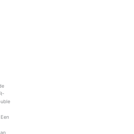
de
R-
uble
: Een
van