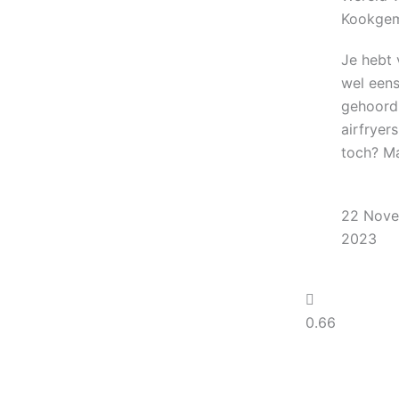
Kookge
Je hebt 
wel een
gehoord
airfryers
toch? M
22 Nov
2023