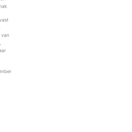
mak
vast
s
 van
,
aar
ember