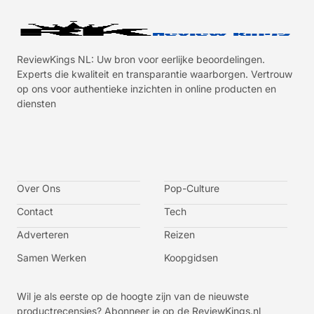
ReviewKings NL: Uw bron voor eerlijke beoordelingen.
Experts die kwaliteit en transparantie waarborgen. Vertrouw
op ons voor authentieke inzichten in online producten en
diensten
I
I
I
I
c
c
c
c
o
o
o
o
n
n
n
n
-
-
-
-
Over Ons
f
t
i
y
Pop-Culture
a
w
n
o
c
i
s
u
Contact
Tech
e
t
t
t
b
t
a
u
o
e
g
b
Adverteren
Reizen
o
r
r
e
k
a
-
m
v
Samen Werken
Koopgidsen
-
1
Wil je als eerste op de hoogte zijn van de nieuwste
productrecensies? Abonneer je op de ReviewKings.nl