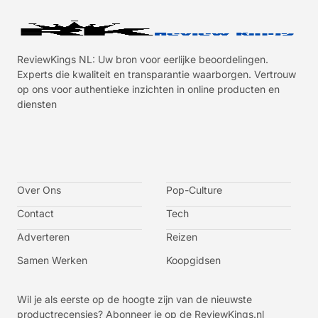
ReviewKings NL: Uw bron voor eerlijke beoordelingen.
Experts die kwaliteit en transparantie waarborgen. Vertrouw
op ons voor authentieke inzichten in online producten en
diensten
I
I
I
I
c
c
c
c
o
o
o
o
n
n
n
n
-
-
-
-
Over Ons
f
t
i
y
Pop-Culture
a
w
n
o
c
i
s
u
Contact
Tech
e
t
t
t
b
t
a
u
o
e
g
b
Adverteren
Reizen
o
r
r
e
k
a
-
m
v
Samen Werken
Koopgidsen
-
1
Wil je als eerste op de hoogte zijn van de nieuwste
productrecensies? Abonneer je op de ReviewKings.nl