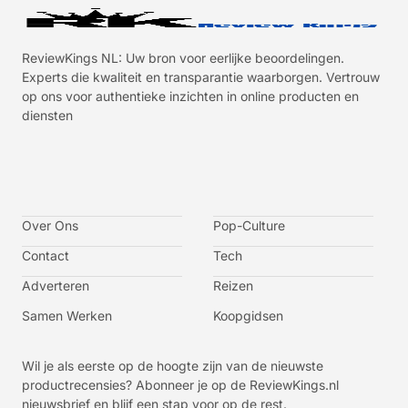
ReviewKings NL: Uw bron voor eerlijke beoordelingen.
Experts die kwaliteit en transparantie waarborgen. Vertrouw
op ons voor authentieke inzichten in online producten en
diensten
I
I
I
I
c
c
c
c
o
o
o
o
n
n
n
n
-
-
-
-
Over Ons
f
t
i
y
Pop-Culture
a
w
n
o
c
i
s
u
Contact
Tech
e
t
t
t
b
t
a
u
o
e
g
b
Adverteren
Reizen
o
r
r
e
k
a
-
m
v
Samen Werken
Koopgidsen
-
1
Wil je als eerste op de hoogte zijn van de nieuwste
productrecensies? Abonneer je op de ReviewKings.nl
nieuwsbrief en blijf een stap voor op de rest.