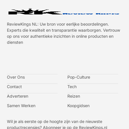
ReviewKings NL: Uw bron voor eerlijke beoordelingen.
Experts die kwaliteit en transparantie waarborgen. Vertrouw
op ons voor authentieke inzichten in online producten en
diensten
I
I
I
I
c
c
c
c
o
o
o
o
n
n
n
n
-
-
-
-
Over Ons
f
t
i
y
Pop-Culture
a
w
n
o
c
i
s
u
Contact
Tech
e
t
t
t
b
t
a
u
o
e
g
b
Adverteren
Reizen
o
r
r
e
k
a
-
m
v
Samen Werken
Koopgidsen
-
1
Wil je als eerste op de hoogte zijn van de nieuwste
productrecensies? Abonneer je op de ReviewKings.nl