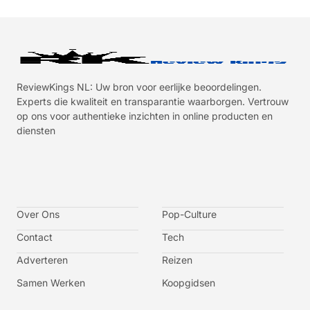
ReviewKings NL: Uw bron voor eerlijke beoordelingen.
Experts die kwaliteit en transparantie waarborgen. Vertrouw
op ons voor authentieke inzichten in online producten en
diensten
I
I
I
I
c
c
c
c
o
o
o
o
n
n
n
n
-
-
-
-
Over Ons
f
t
i
y
Pop-Culture
a
w
n
o
c
i
s
u
Contact
Tech
e
t
t
t
b
t
a
u
o
e
g
b
Adverteren
Reizen
o
r
r
e
k
a
-
m
v
Samen Werken
Koopgidsen
-
1