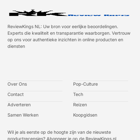
ReviewKings NL: Uw bron voor eerlijke beoordelingen.
Experts die kwaliteit en transparantie waarborgen. Vertrouw
op ons voor authentieke inzichten in online producten en
diensten
I
I
I
I
c
c
c
c
o
o
o
o
n
n
n
n
-
-
-
-
Over Ons
f
t
i
y
Pop-Culture
a
w
n
o
c
i
s
u
Contact
Tech
e
t
t
t
b
t
a
u
o
e
g
b
Adverteren
Reizen
o
r
r
e
k
a
-
m
v
Samen Werken
Koopgidsen
-
1
Wil je als eerste op de hoogte zijn van de nieuwste
productrecensies? Abonneer je op de ReviewKings.nl