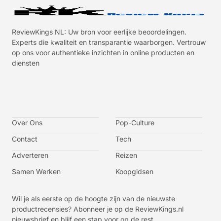
ReviewKings NL: Uw bron voor eerlijke beoordelingen.
Experts die kwaliteit en transparantie waarborgen. Vertrouw
op ons voor authentieke inzichten in online producten en
diensten
I
I
I
I
c
c
c
c
o
o
o
o
n
n
n
n
-
-
-
-
Over Ons
f
t
i
y
Pop-Culture
a
w
n
o
c
i
s
u
Contact
Tech
e
t
t
t
b
t
a
u
o
e
g
b
Adverteren
Reizen
o
r
r
e
k
a
-
m
v
Samen Werken
Koopgidsen
-
1
Wil je als eerste op de hoogte zijn van de nieuwste
productrecensies? Abonneer je op de ReviewKings.nl
nieuwsbrief en blijf een stap voor op de rest.