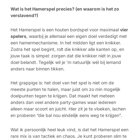
Wat is het Hamerspel precies? (en waarom is het zo
verslavend?)
Het Hamerspel is een houten bordspel voor maximaal
vier
spelers
, waarbij je allemaal een eigen doel verdedigt met
een hamermechanisme. In het midden ligt een knikker.
Zodra het spel begint, rolt die knikker alle kanten op, en
jouw taak is simpel: zorgen dat die knikker níét in jouw
doel belandt. Tegelijk wil je ‘m natuurlijk wél bij iemand
anders naar binnen tikken.
Het grappige is: het doel van het spel is niet om de
meeste punten te halen, maar juist om zo min mogelijk
doelpunten tegen te krijgen. Dat maakt het meteen
anders dan veel andere party-games waar iedereen
alleen maar scoort en juicht. Hier zit je te vloeken, lachen
en proberen “die bal nou eindelijk eens weg te krijgen”.
Wat ik persoonlijk heel leuk vind, is dat het Hamerspel een
rare mix is van tactiek en chaos. Je kunt proberen slim te