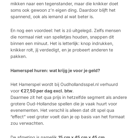
mikken naar een tegenstander, maar die knikker doet
soms ook gewoon z’n eigen ding. Daardoor blijft het
spannend, ook als iemand al wat beter is.
En nog een voordeel: het is zó uitgelegd. Zelfs mensen
die normaal niet van spelletjes houden, snappen dit
binnen een minuut. Het is letterlijk: knop indrukken,
knikker rolt, jij verdedigt, en je probeert anderen te
pakken.
Hamerspel huren: wat krijg je voor je geld?
Het Hamerspel wordt bij Oudhollandsspel.nl verhuurd
voor
€27,50 per dag excl. btw
.
Daarmee zit het qua prijs in hetzelfde segment als andere
grotere Oud-Hollandse spellen die je vaak huurt voor
evenementen. Het verschil is alleen dat dit spel qua
“effect” veel groter voelt dan je op basis van het formaat
zou verwachten.
De afmeting is namelijk
15 cm x 45 cm x 45 cm
.