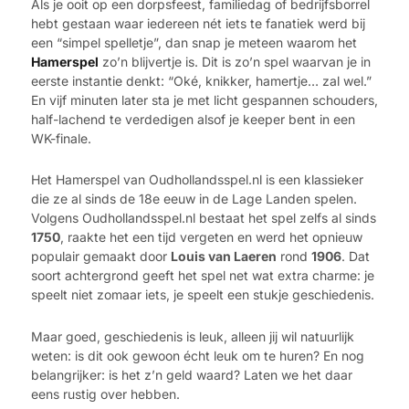
Als je ooit op een dorpsfeest, familiedag of bedrijfsborrel
hebt gestaan waar iedereen nét iets te fanatiek werd bij
een “simpel spelletje”, dan snap je meteen waarom het
Hamerspel
zo’n blijvertje is. Dit is zo’n spel waarvan je in
eerste instantie denkt: “Oké, knikker, hamertje… zal wel.”
En vijf minuten later sta je met licht gespannen schouders,
half-lachend te verdedigen alsof je keeper bent in een
WK-finale.
Het Hamerspel van Oudhollandsspel.nl is een klassieker
die ze al sinds de 18e eeuw in de Lage Landen spelen.
Volgens Oudhollandsspel.nl bestaat het spel zelfs al sinds
1750
, raakte het een tijd vergeten en werd het opnieuw
populair gemaakt door
Louis van Laeren
rond
1906
. Dat
soort achtergrond geeft het spel net wat extra charme: je
speelt niet zomaar iets, je speelt een stukje geschiedenis.
Maar goed, geschiedenis is leuk, alleen jij wil natuurlijk
weten: is dit ook gewoon écht leuk om te huren? En nog
belangrijker: is het z’n geld waard? Laten we het daar
eens rustig over hebben.