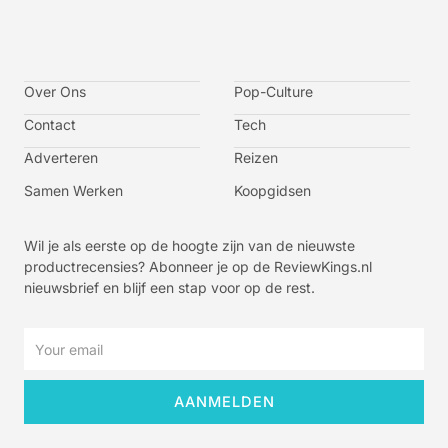
I
I
I
I
c
c
c
c
o
o
o
o
n
n
n
n
-
-
-
-
Over Ons
f
t
i
y
Pop-Culture
a
w
n
o
c
i
s
u
Contact
Tech
e
t
t
t
b
t
a
u
o
e
g
b
Adverteren
Reizen
o
r
r
e
k
a
-
m
v
Samen Werken
Koopgidsen
-
1
Wil je als eerste op de hoogte zijn van de nieuwste
productrecensies? Abonneer je op de ReviewKings.nl
nieuwsbrief en blijf een stap voor op de rest.
Email
AANMELDEN