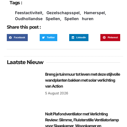
Tags :
Feestactiviteit
,
Gezelschapsspel
,
Hamerspel
,
Oudhollandse Spellen
,
Spellen huren
Share this post :
Facebook
Twitter
LinkedIn
Pinterest
Laatste Nieuw
Breng je tuinmuur tot leven met deze stijlvolle
wandplanten bakken met solar verlichting
van Action
5 August 2026
Nolt Plafondventilator met Verlichting
Review: Slimme, Fluisterstille Ventilatorlamp
voor Slaapkamer, Woonkamer en