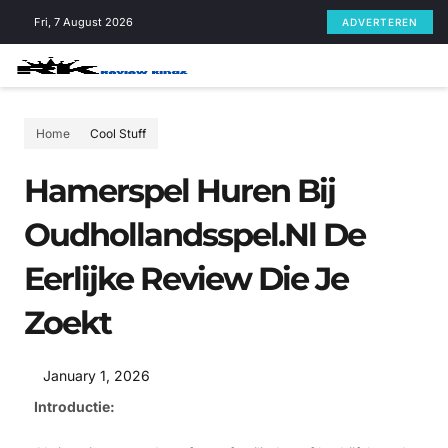
Skip
Fri, 7 August 2026
ADVERTEREN
to
content
Home
Cool Stuff
Hamerspel Huren Bij
Oudhollandsspel.nl De
Eerlijke Review Die Je
Zoekt
January 1, 2026
Introductie: