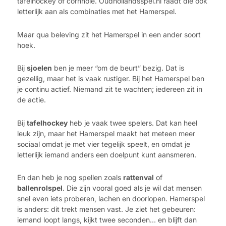
tafelhockey of cornhole. Oudhollandsspel.nl raadt die ook
letterlijk aan als combinaties met het Hamerspel.
Maar qua beleving zit het Hamerspel in een ander soort
hoek.
Bij
sjoelen
ben je meer “om de beurt” bezig. Dat is
gezellig, maar het is vaak rustiger. Bij het Hamerspel ben
je continu actief. Niemand zit te wachten; iedereen zit in
de actie.
Bij
tafelhockey
heb je vaak twee spelers. Dat kan heel
leuk zijn, maar het Hamerspel maakt het meteen meer
sociaal omdat je met vier tegelijk speelt, en omdat je
letterlijk iemand anders een doelpunt kunt aansmeren.
En dan heb je nog spellen zoals
rattenval
of
ballenrolspel
. Die zijn vooral goed als je wil dat mensen
snel even iets proberen, lachen en doorlopen. Hamerspel
is anders: dit trekt mensen vast. Je ziet het gebeuren:
iemand loopt langs, kijkt twee seconden… en blijft dan