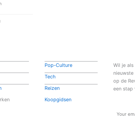
n
3
Pop-Culture
Wil je al
nieuwste
Tech
op de Rev
n
Reizen
een stap 
rken
Koopgidsen
Email