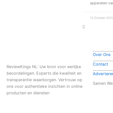
apparaten va
12 October 202
Over Ons
Contact
ReviewKings NL: Uw bron voor eerlijke
beoordelingen. Experts die kwaliteit en
Advertere
transparantie waarborgen. Vertrouw op
Samen We
ons voor authentieke inzichten in online
producten en diensten
I
I
I
I