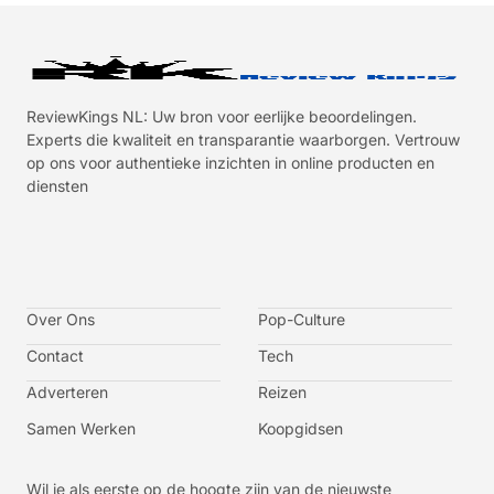
ReviewKings NL: Uw bron voor eerlijke beoordelingen.
Experts die kwaliteit en transparantie waarborgen. Vertrouw
op ons voor authentieke inzichten in online producten en
diensten
I
I
I
I
c
c
c
c
o
o
o
o
n
n
n
n
-
-
-
-
Over Ons
f
t
i
y
Pop-Culture
a
w
n
o
c
i
s
u
Contact
Tech
e
t
t
t
b
t
a
u
o
e
g
b
Adverteren
Reizen
o
r
r
e
k
a
-
m
v
Samen Werken
Koopgidsen
-
1
Wil je als eerste op de hoogte zijn van de nieuwste