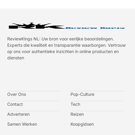
ReviewKings NL: Uw bron voor eerlijke beoordelingen.
Experts die kwaliteit en transparantie waarborgen. Vertrouw
op ons voor authentieke inzichten in online producten en
diensten
I
I
I
I
c
c
c
c
o
o
o
o
n
n
n
n
-
-
-
-
Over Ons
f
t
i
y
Pop-Culture
a
w
n
o
c
i
s
u
Contact
Tech
e
t
t
t
b
t
a
u
o
e
g
b
Adverteren
Reizen
o
r
r
e
k
a
-
m
v
Samen Werken
Koopgidsen
-
1