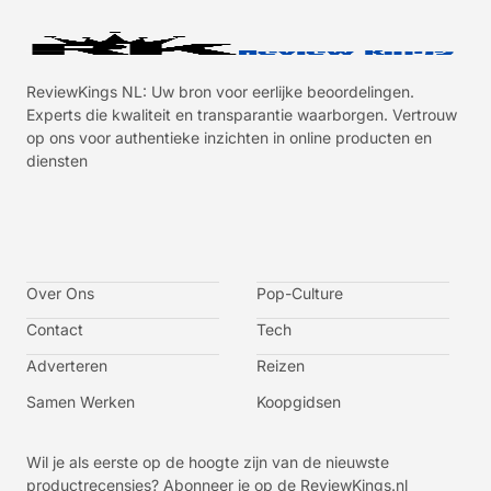
ReviewKings NL: Uw bron voor eerlijke beoordelingen.
Experts die kwaliteit en transparantie waarborgen. Vertrouw
op ons voor authentieke inzichten in online producten en
diensten
I
I
I
I
c
c
c
c
o
o
o
o
n
n
n
n
-
-
-
-
Over Ons
f
t
i
y
Pop-Culture
a
w
n
o
c
i
s
u
Contact
Tech
e
t
t
t
b
t
a
u
o
e
g
b
Adverteren
Reizen
o
r
r
e
k
a
-
m
v
Samen Werken
Koopgidsen
-
1
Wil je als eerste op de hoogte zijn van de nieuwste
productrecensies? Abonneer je op de ReviewKings.nl