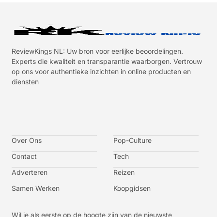
ReviewKings NL: Uw bron voor eerlijke beoordelingen.
Experts die kwaliteit en transparantie waarborgen. Vertrouw
op ons voor authentieke inzichten in online producten en
diensten
I
I
I
I
c
c
c
c
o
o
o
o
n
n
n
n
-
-
-
-
Over Ons
f
t
i
y
Pop-Culture
a
w
n
o
c
i
s
u
Contact
Tech
e
t
t
t
b
t
a
u
o
e
g
b
Adverteren
Reizen
o
r
r
e
k
a
-
m
v
Samen Werken
Koopgidsen
-
1
Wil je als eerste op de hoogte zijn van de nieuwste