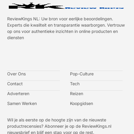
ReviewKings NL: Uw bron voor eerlijke beoordelingen.
Experts die kwaliteit en transparantie waarborgen. Vertrouw
op ons voor authentieke inzichten in online producten en
diensten
I
I
I
I
c
c
c
c
o
o
o
o
n
n
n
n
-
-
-
-
Over Ons
f
t
i
y
Pop-Culture
a
w
n
o
c
i
s
u
Contact
Tech
e
t
t
t
b
t
a
u
o
e
g
b
Adverteren
Reizen
o
r
r
e
k
a
-
m
v
Samen Werken
Koopgidsen
-
1
Wil je als eerste op de hoogte zijn van de nieuwste
productrecensies? Abonneer je op de ReviewKings.nl
nieuwsbrief en blijf een stap voor op de rest.