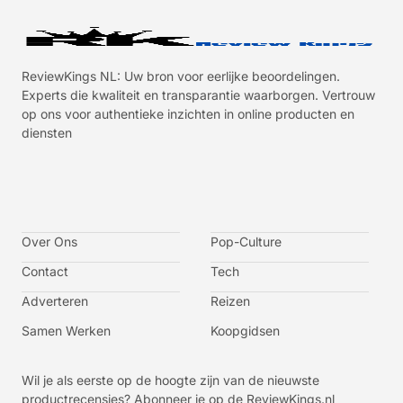
ReviewKings NL: Uw bron voor eerlijke beoordelingen.
Experts die kwaliteit en transparantie waarborgen. Vertrouw
op ons voor authentieke inzichten in online producten en
diensten
I
I
I
I
c
c
c
c
o
o
o
o
n
n
n
n
-
-
-
-
Over Ons
f
t
i
y
Pop-Culture
a
w
n
o
c
i
s
u
Contact
Tech
e
t
t
t
b
t
a
u
o
e
g
b
Adverteren
Reizen
o
r
r
e
k
a
-
m
v
Samen Werken
Koopgidsen
-
1
Wil je als eerste op de hoogte zijn van de nieuwste
productrecensies? Abonneer je op de ReviewKings.nl