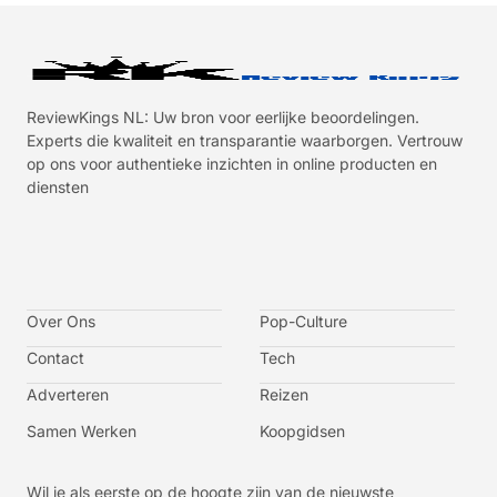
ReviewKings NL: Uw bron voor eerlijke beoordelingen.
Experts die kwaliteit en transparantie waarborgen. Vertrouw
op ons voor authentieke inzichten in online producten en
diensten
I
I
I
I
c
c
c
c
o
o
o
o
n
n
n
n
-
-
-
-
Over Ons
f
t
i
y
Pop-Culture
a
w
n
o
c
i
s
u
Contact
Tech
e
t
t
t
b
t
a
u
o
e
g
b
Adverteren
Reizen
o
r
r
e
k
a
-
m
v
Samen Werken
Koopgidsen
-
1
Wil je als eerste op de hoogte zijn van de nieuwste