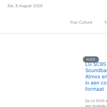
Skip
Sat, 8 August 2026
to
content
Pop-Culture
T
AUDIO
LG SC9S
Soundbar
Atmos en
in een c
formaat
De LG SC9S s
een revolutie 