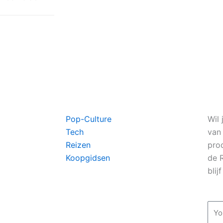
Pop-Culture
Wil 
Tech
van
Reizen
pro
Koopgidsen
de 
blij
Ema