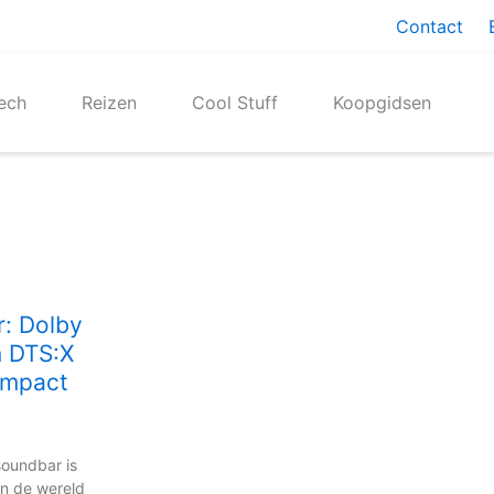
Contact
ech
Reizen
Cool Stuff
Koopgidsen
: Dolby
 DTS:X
ompact
oundbar is
in de wereld