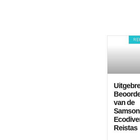
RE
Uitgebr
Beoorde
van de
Samsoni
Ecodive
Reistas