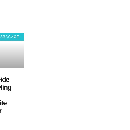
ISBAGAGE
eide
ling
te
r