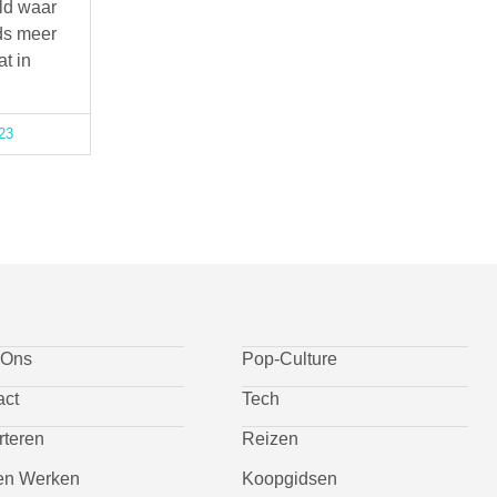
ld waar
ds meer
at in
23
 Ons
Pop-Culture
act
Tech
rteren
Reizen
n Werken
Koopgidsen