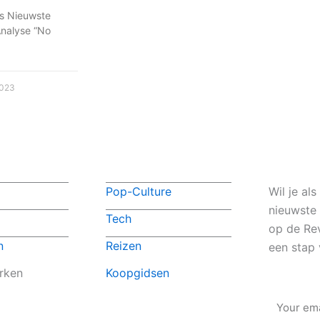
’s Nieuwste
Analyse “No
2023
Pop-Culture
Wil je al
nieuwste
Tech
op de Rev
n
Reizen
een stap 
rken
Koopgidsen
Email