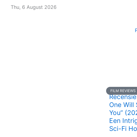
Skip
Thu, 6 August 2026
to
content
FILM REVIEWS
Recensie
One Will
You” (20
Een Intr
Sci-Fi Ho