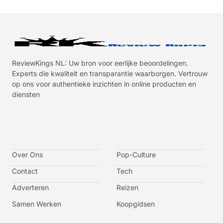
ReviewKings NL: Uw bron voor eerlijke beoordelingen.
Experts die kwaliteit en transparantie waarborgen. Vertrouw
op ons voor authentieke inzichten in online producten en
diensten
I
I
I
I
c
c
c
c
o
o
o
o
n
n
n
n
-
-
-
-
Over Ons
f
t
i
y
Pop-Culture
a
w
n
o
c
i
s
u
Contact
Tech
e
t
t
t
b
t
a
u
o
e
g
b
Adverteren
Reizen
o
r
r
e
k
a
-
m
v
Samen Werken
Koopgidsen
-
1