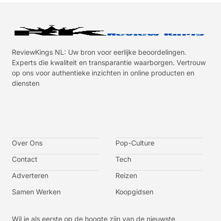
ReviewKings NL: Uw bron voor eerlijke beoordelingen.
Experts die kwaliteit en transparantie waarborgen. Vertrouw
op ons voor authentieke inzichten in online producten en
diensten
I
I
I
I
c
c
c
c
o
o
o
o
n
n
n
n
-
-
-
-
Over Ons
f
t
i
y
Pop-Culture
a
w
n
o
c
i
s
u
Contact
Tech
e
t
t
t
b
t
a
u
o
e
g
b
Adverteren
Reizen
o
r
r
e
k
a
-
m
v
Samen Werken
Koopgidsen
-
1
Wil je als eerste op de hoogte zijn van de nieuwste