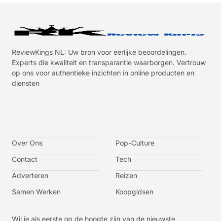
ReviewKings NL: Uw bron voor eerlijke beoordelingen.
Experts die kwaliteit en transparantie waarborgen. Vertrouw
op ons voor authentieke inzichten in online producten en
diensten
I
I
I
I
c
c
c
c
o
o
o
o
n
n
n
n
-
-
-
-
Over Ons
f
t
i
y
Pop-Culture
a
w
n
o
c
i
s
u
Contact
Tech
e
t
t
t
b
t
a
u
o
e
g
b
Adverteren
Reizen
o
r
r
e
k
a
-
m
v
Samen Werken
Koopgidsen
-
1
Wil je als eerste op de hoogte zijn van de nieuwste