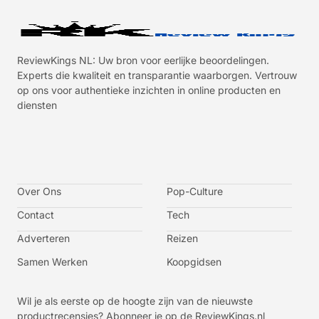
ReviewKings NL: Uw bron voor eerlijke beoordelingen.
Experts die kwaliteit en transparantie waarborgen. Vertrouw
op ons voor authentieke inzichten in online producten en
diensten
I
I
I
I
c
c
c
c
o
o
o
o
n
n
n
n
-
-
-
-
Over Ons
f
t
i
y
Pop-Culture
a
w
n
o
c
i
s
u
Contact
Tech
e
t
t
t
b
t
a
u
o
e
g
b
Adverteren
Reizen
o
r
r
e
k
a
-
m
v
Samen Werken
Koopgidsen
-
1
Wil je als eerste op de hoogte zijn van de nieuwste
productrecensies? Abonneer je op de ReviewKings.nl