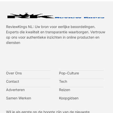
ReviewKings NL: Uw bron voor eerlijke beoordelingen.
Experts die kwaliteit en transparantie waarborgen. Vertrouw
op ons voor authentieke inzichten in online producten en
diensten
I
I
I
I
c
c
c
c
o
o
o
o
n
n
n
n
-
-
-
-
Over Ons
f
t
i
y
Pop-Culture
a
w
n
o
c
i
s
u
Contact
Tech
e
t
t
t
b
t
a
u
o
e
g
b
Adverteren
Reizen
o
r
r
e
k
a
-
m
v
Samen Werken
Koopgidsen
-
1
Wil je als eerste op de hoogte zijn van de nieuwste