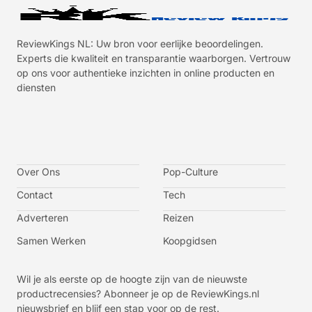
ReviewKings NL: Uw bron voor eerlijke beoordelingen.
Experts die kwaliteit en transparantie waarborgen. Vertrouw
op ons voor authentieke inzichten in online producten en
diensten
I
I
I
I
c
c
c
c
o
o
o
o
n
n
n
n
-
-
-
-
Over Ons
f
t
i
y
Pop-Culture
a
w
n
o
c
i
s
u
Contact
Tech
e
t
t
t
b
t
a
u
o
e
g
b
Adverteren
Reizen
o
r
r
e
k
a
-
m
v
Samen Werken
Koopgidsen
-
1
Wil je als eerste op de hoogte zijn van de nieuwste
productrecensies? Abonneer je op de ReviewKings.nl
nieuwsbrief en blijf een stap voor op de rest.